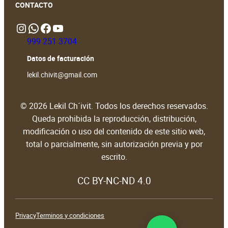
CONTACTO
Instagram
WhatsApp
https://www.facebook.com/people/Lekil-Chivit/61579066376698/?locale=en_GB#
https://www.youtube.com/@LekilChivit
999 251 3704
Datos de facturación
lekil.chivit@gmail.com
© 2026 Lekil Ch´ivit. Todos los derechos reservados.
Queda prohibida la reproducción, distribución,
modificación o uso del contenido de este sitio web,
total o parcialmente, sin autorización previa y por
escrito.
CC BY-NC-ND 4.0
Privacy
Terminos y condiciones