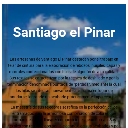
Santiago el Pinar
Las artesanas de Santiago El Pinar destacan por el trabajo en
telar de cintura para la elaboración de rebozos, huipiles, capas y
morrales confeccionados con hilos de algodón de alta calidad.
Sus textiles se caracterizan por la técnica de deshilado y por la
terminación denominada puntada de “pérdida”, mediante la cual
los hilos se integran nuevamente a la trama en lugar de
anudarse, logrando un acabado prácticamente imperceptible.
La maestría de sus tejedoras se refleja en la perfección de los
entramados y en la armoniosa combinación de colores que
forman delicadas líneas y composiciones geométricas. Sus
textiles son reconocidos por la elegancia de sus acabados y por