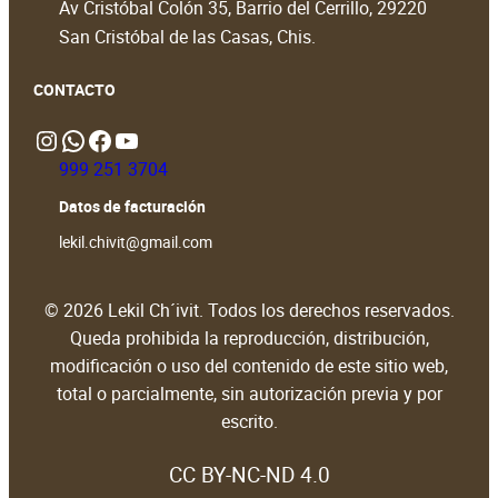
Av Cristóbal Colón 35, Barrio del Cerrillo, 29220
San Cristóbal de las Casas, Chis.
CONTACTO
Instagram
WhatsApp
https://www.facebook.com/people/Lekil-Chivit/61579066376698/?locale=en_GB#
https://www.youtube.com/@LekilChivit
999 251 3704
Datos de facturación
lekil.chivit@gmail.com
© 2026 Lekil Ch´ivit. Todos los derechos reservados.
Queda prohibida la reproducción, distribución,
modificación o uso del contenido de este sitio web,
total o parcialmente, sin autorización previa y por
escrito.
CC BY-NC-ND 4.0