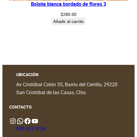
Bolsita blanca bordado de flores 3
$
280.00
Añadir al carrito
UBICACIÓN
Av Cristóbal Colón 35, Barrio del Cerrillo, 29220
San Cristóbal de las Casas, Chis.
CONTACTO
Instagram
WhatsApp
https://www.facebook.com/people/Lekil-Chivit/61579066376698/?locale=en_GB#
https://www.youtube.com/@LekilChivit
999 251 3704