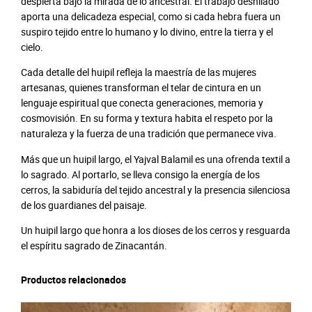
despierta bajo la mirada de lo ancestral. El trabajo deshilado
B
aporta una delicadeza especial, como si cada hebra fuera un
a
suspiro tejido entre lo humano y lo divino, entre la tierra y el
l
cielo.
a
m
Cada detalle del huipil refleja la maestría de las mujeres
i
artesanas, quienes transforman el telar de cintura en un
l
lenguaje espiritual que conecta generaciones, memoria y
c
cosmovisión. En su forma y textura habita el respeto por la
a
naturaleza y la fuerza de una tradición que permanece viva.
n
t
Más que un huipil largo, el Yajval Balamil es una ofrenda textil a
i
lo sagrado. Al portarlo, se lleva consigo la energía de los
d
cerros, la sabiduría del tejido ancestral y la presencia silenciosa
a
de los guardianes del paisaje.
d
Un huipil largo que honra a los dioses de los cerros y resguarda
el espíritu sagrado de Zinacantán.
Productos relacionados