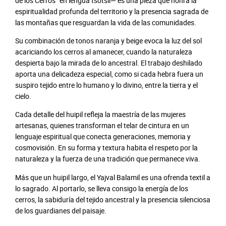
de los Cerros” en lengua tsotsil— es una pieza que honra la
espiritualidad profunda del territorio y la presencia sagrada de
las montañas que resguardan la vida de las comunidades.
Su combinación de tonos naranja y beige evoca la luz del sol
acariciando los cerros al amanecer, cuando la naturaleza
despierta bajo la mirada de lo ancestral. El trabajo deshilado
aporta una delicadeza especial, como si cada hebra fuera un
suspiro tejido entre lo humano y lo divino, entre la tierra y el
cielo.
Cada detalle del huipil refleja la maestría de las mujeres
artesanas, quienes transforman el telar de cintura en un
lenguaje espiritual que conecta generaciones, memoria y
cosmovisión. En su forma y textura habita el respeto por la
naturaleza y la fuerza de una tradición que permanece viva.
Más que un huipil largo, el Yajval Balamil es una ofrenda textil a
lo sagrado. Al portarlo, se lleva consigo la energía de los
cerros, la sabiduría del tejido ancestral y la presencia silenciosa
de los guardianes del paisaje.