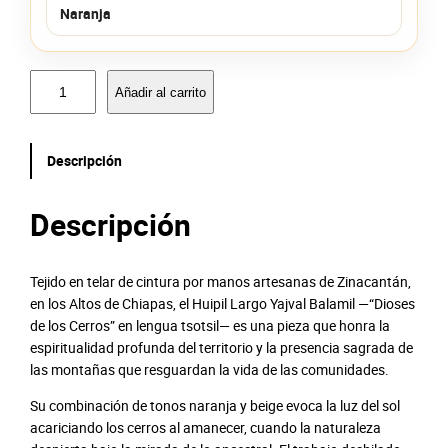
Naranja
H
Añadir al carrito
u
i
p
Descripción
i
l
L
Descripción
a
r
g
Tejido en telar de cintura por manos artesanas de Zinacantán,
o
en los Altos de Chiapas, el Huipil Largo Yajval Balamil —“Dioses
Y
de los Cerros” en lengua tsotsil— es una pieza que honra la
a
espiritualidad profunda del territorio y la presencia sagrada de
j
las montañas que resguardan la vida de las comunidades.
v
Su combinación de tonos naranja y beige evoca la luz del sol
a
acariciando los cerros al amanecer, cuando la naturaleza
l