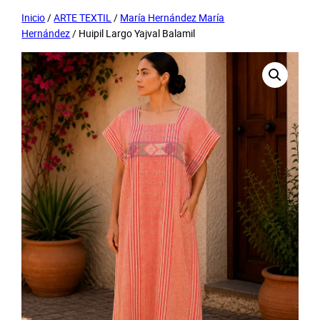
Inicio
/
ARTE TEXTIL
/
María Hernández María
Hernández
/ Huipil Largo Yajval Balamil