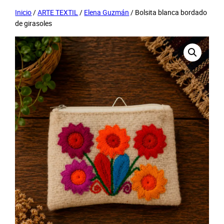
Inicio
/
ARTE TEXTIL
/
Elena Guzmán
/ Bolsita blanca bordado
de girasoles