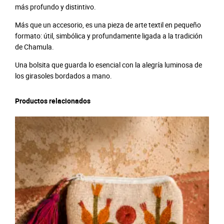
e
más profundo y distintivo.
s
Más que un accesorio, es una pieza de arte textil en pequeño
c
formato: útil, simbólica y profundamente ligada a la tradición
a
de Chamula.
n
t
Una bolsita que guarda lo esencial con la alegría luminosa de
i
los girasoles bordados a mano.
d
a
Productos relacionados
d