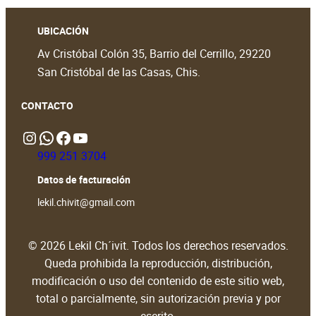
UBICACIÓN
Av Cristóbal Colón 35, Barrio del Cerrillo, 29220
San Cristóbal de las Casas, Chis.
CONTACTO
Instagram
WhatsApp
https://www.facebook.com/people/Lekil-Chivit/61579066376698/?locale=en_GB#
https://www.youtube.com/@LekilChivit
999 251 3704
Datos de facturación
lekil.chivit@gmail.com
© 2026 Lekil Ch´ivit. Todos los derechos reservados.
Queda prohibida la reproducción, distribución,
modificación o uso del contenido de este sitio web,
total o parcialmente, sin autorización previa y por