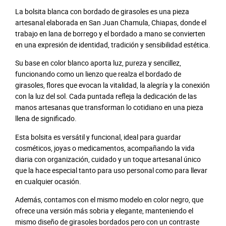
a
La bolsita blanca con bordado de girasoles es una pieza
n
artesanal elaborada en San Juan Chamula, Chiapas, donde el
c
trabajo en lana de borrego y el bordado a mano se convierten
a
en una expresión de identidad, tradición y sensibilidad estética.
b
Su base en color blanco aporta luz, pureza y sencillez,
o
funcionando como un lienzo que realza el bordado de
r
girasoles, flores que evocan la vitalidad, la alegría y la conexión
d
con la luz del sol. Cada puntada refleja la dedicación de las
a
manos artesanas que transforman lo cotidiano en una pieza
d
llena de significado.
o
d
Esta bolsita es versátil y funcional, ideal para guardar
e
cosméticos, joyas o medicamentos, acompañando la vida
g
diaria con organización, cuidado y un toque artesanal único
i
que la hace especial tanto para uso personal como para llevar
r
en cualquier ocasión.
a
s
Además, contamos con el mismo modelo en color negro, que
o
ofrece una versión más sobria y elegante, manteniendo el
l
mismo diseño de girasoles bordados pero con un contraste