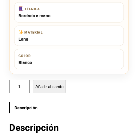
TÉCNICA
Bordado a mano
MATERIAL
Lana
COLOR
Blanco
B
Añadir al carrito
o
l
s
Descripción
i
t
a
Descripción
b
l