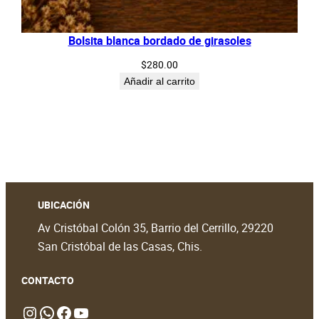
Bolsita blanca bordado de girasoles
$
280.00
Añadir al carrito
UBICACIÓN
Av Cristóbal Colón 35, Barrio del Cerrillo, 29220
San Cristóbal de las Casas, Chis.
CONTACTO
Instagram
WhatsApp
https://www.facebook.com/people/Lekil-Chivit/61579066376698/?locale=en_GB#
https://www.youtube.com/@LekilChivit