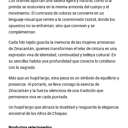
Los tirantes aportan una silueta ligera y natural, como si la
a
prenda se sostuviera en la misma armonía del cuerpo y el
c
movimiento. El contraste de colores se convierte en un
a
lenguaje visual que remite a la cosmovisión tsotsil, donde los
n
opuestos no se enfrentan, sino que conviven y se
t
complementan.
á
n
Cada hilo tejido guarda la memoria de las mujeres artesanas
c
de Zinacantán, quienes transforman el telar de cintura en una
a
expresión viva de identidad, continuidad y belleza cultural. En
n
su sencillez habita una profundidad que conecta lo cotidiano
t
con lo sagrado.
i
d
Más que un huipil largo, esta pieza es un símbolo de equilibrio y
a
presencia. Al portarlo, se lleva consigo la esencia de
d
Zinacantán y la fuerza silenciosa de una tradición que
permanece viva en cada puntada.
Un huipil largo que abraza la dualidad y resguarda la elegancia
ancestral de los Altos de Chiapas.
Productos relacionados