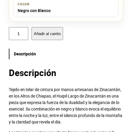
COLOR
Negro con Blanco
H
Añadir al carrito
u
i
p
Descripción
i
l
L
Descripción
a
r
g
Tejido en telar de cintura por manos artesanas de Zinacantán,
o
en los Altos de Chiapas, el Huipil Largo de Zinacantán es una
d
pieza que expresa la fuerza de la dualidad y la elegancia de lo
e
esencial. Su combinación en negro y blanco evoca el equilibrio
Z
entre la noche y la luz, entre el silencio profundo de la montaña
i
y la claridad que revela el día.
n