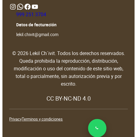
Instagram
WhatsApp
https://www.facebook.com/people/Lekil-Chivit/61579066376698/?locale=en_GB#
https://www.youtube.com/@LekilChivit
999 251 3704
Datos de facturación
lekil.chivit@gmail.com
© 2026 Lekil Ch´ivit. Todos los derechos reservados.
Queda prohibida la reproducción, distribución,
modificación o uso del contenido de este sitio web,
total o parcialmente, sin autorización previa y por
escrito.
CC BY-NC-ND 4.0
Privacy
Terminos y condiciones