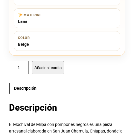
MATERIAL
Lana
COLOR
Beige
M
Añadir al carrito
o
c
h
Descripción
i
v
a
Descripción
l
n
o
El Mochival de Milpa con pompones negros es una pieza
c
artesanal elaborada en San Juan Chamula, Chiapas, donde la