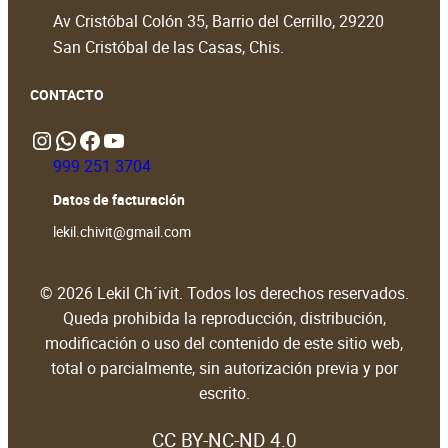
Av Cristóbal Colón 35, Barrio del Cerrillo, 29220
San Cristóbal de las Casas, Chis.
CONTACTO
Instagram
WhatsApp
https://www.facebook.com/people/Lekil-Chivit/61579066376698/?locale=en_GB#
https://www.youtube.com/@LekilChivit
999 251 3704
Datos de facturación
lekil.chivit@gmail.com
© 2026 Lekil Ch´ivit. Todos los derechos reservados.
Queda prohibida la reproducción, distribución,
modificación o uso del contenido de este sitio web,
total o parcialmente, sin autorización previa y por
escrito.
CC BY-NC-ND 4.0