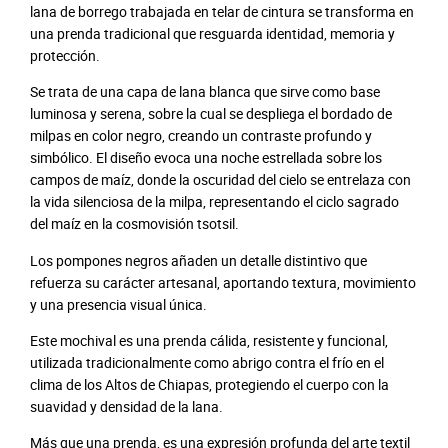
h
lana de borrego trabajada en telar de cintura se transforma en
e
una prenda tradicional que resguarda identidad, memoria y
e
protección.
s
Se trata de una capa de lana blanca que sirve como base
t
luminosa y serena, sobre la cual se despliega el bordado de
e
milpas en color negro, creando un contraste profundo y
l
simbólico. El diseño evoca una noche estrellada sobre los
l
campos de maíz, donde la oscuridad del cielo se entrelaza con
a
la vida silenciosa de la milpa, representando el ciclo sagrado
d
del maíz en la cosmovisión tsotsil.
a
c
Los pompones negros añaden un detalle distintivo que
a
refuerza su carácter artesanal, aportando textura, movimiento
n
y una presencia visual única.
t
i
Este mochival es una prenda cálida, resistente y funcional,
d
utilizada tradicionalmente como abrigo contra el frío en el
a
clima de los Altos de Chiapas, protegiendo el cuerpo con la
d
suavidad y densidad de la lana.
Más que una prenda, es una expresión profunda del arte textil