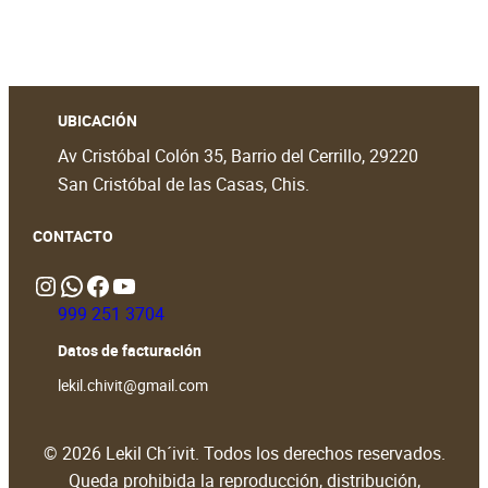
UBICACIÓN
Av Cristóbal Colón 35, Barrio del Cerrillo, 29220
San Cristóbal de las Casas, Chis.
CONTACTO
Instagram
WhatsApp
https://www.facebook.com/people/Lekil-Chivit/61579066376698/?locale=en_GB#
https://www.youtube.com/@LekilChivit
999 251 3704
Datos de facturación
lekil.chivit@gmail.com
© 2026 Lekil Ch´ivit. Todos los derechos reservados.
Queda prohibida la reproducción, distribución,