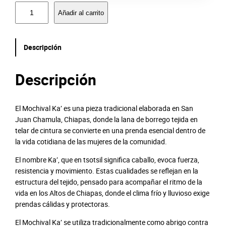
M
Añadir al carrito
o
c
h
Descripción
i
v
a
Descripción
l
K
a
El Mochival Ka’ es una pieza tradicional elaborada en San
’
Juan Chamula, Chiapas, donde la lana de borrego tejida en
c
telar de cintura se convierte en una prenda esencial dentro de
a
la vida cotidiana de las mujeres de la comunidad.
n
El nombre Ka’, que en tsotsil significa caballo, evoca fuerza,
t
resistencia y movimiento. Estas cualidades se reflejan en la
i
estructura del tejido, pensado para acompañar el ritmo de la
d
vida en los Altos de Chiapas, donde el clima frío y lluvioso exige
a
prendas cálidas y protectoras.
d
El Mochival Ka’ se utiliza tradicionalmente como abrigo contra