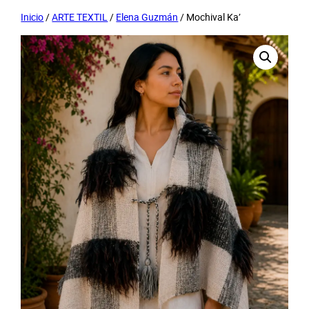
Inicio
/
ARTE TEXTIL
/
Elena Guzmán
/ Mochival Ka’