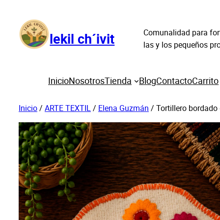
Saltar
al
Comunalidad para fort
contenido
lekil ch´ivit
las y los pequeños p
Inicio
Nosotros
Tienda
Blog
Contacto
Carrito
Inicio
/
ARTE TEXTIL
/
Elena Guzmán
/ Tortillero bordado 