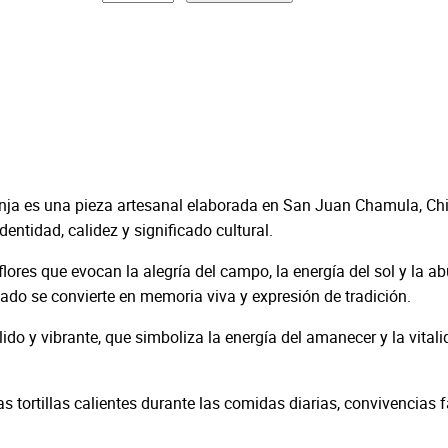
r
t
i
l
l
e
r
o
aranja es una pieza artesanal elaborada en San Juan Chamula, Chi
b
ntidad, calidez y significado cultural.
o
r
lores que evocan la alegría del campo, la energía del sol y la ab
d
do se convierte en memoria viva y expresión de tradición.
a
ido y vibrante, que simboliza la energía del amanecer y la vitali
d
o
d
 las tortillas calientes durante las comidas diarias, convivencia
e
g