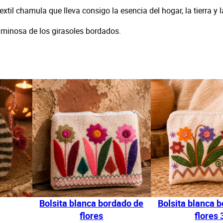
xtil chamula que lleva consigo la esencia del hogar, la tierra y
i
r
 luminosa de los girasoles bordados.
a
s
o
l
e
s
c
o
n
o
r
i
l
l
Bolsita blanca bordado de
Bolsita blanca 
a
flores
flores 
n