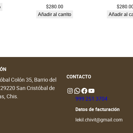
$
280.00
$
280.0
a
o
r
Añadir al carrito
Añadir al ca
a
n
j
a
c
a
n
IÓN
t
CONTACTO
óbal Colón 35, Barrio del
i
, 29220 San Cristóbal de
d
Instagram
WhatsApp
https://www.facebook.com/people/Lekil-Chivit/61579066376698/?locale=en_GB#
https://www.youtube.com/@LekilChivit
s, Chis.
a
999 251 3704
d
Datos de facturación
lekil.chivit@gmail.com