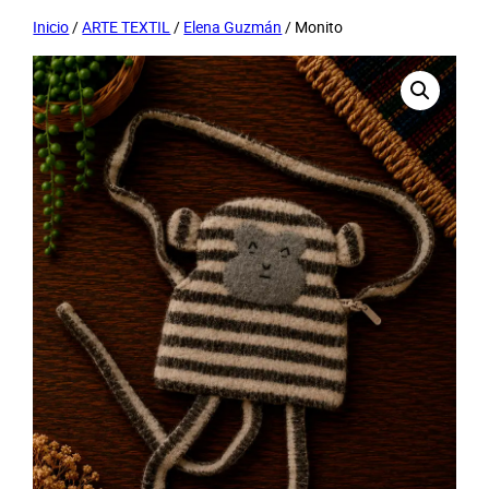
Inicio
/
ARTE TEXTIL
/
Elena Guzmán
/ Monito