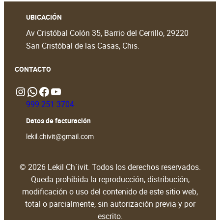
UBICACIÓN
Av Cristóbal Colón 35, Barrio del Cerrillo, 29220
San Cristóbal de las Casas, Chis.
CONTACTO
Instagram
WhatsApp
https://www.facebook.com/people/Lekil-Chivit/61579066376698/?locale=en_GB#
https://www.youtube.com/@LekilChivit
999 251 3704
Datos de facturación
lekil.chivit@gmail.com
© 2026 Lekil Ch´ivit. Todos los derechos reservados.
Queda prohibida la reproducción, distribución,
modificación o uso del contenido de este sitio web,
total o parcialmente, sin autorización previa y por
escrito.