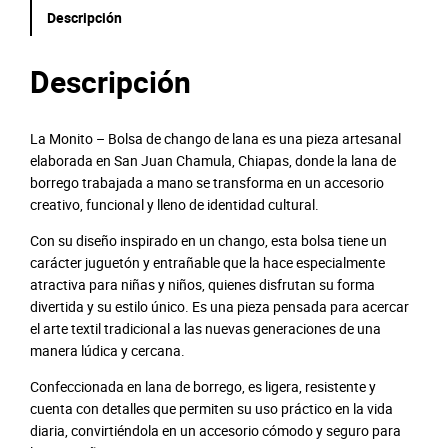
i
Descripción
t
o
c
Descripción
a
n
t
La Monito – Bolsa de chango de lana es una pieza artesanal
i
elaborada en San Juan Chamula, Chiapas, donde la lana de
d
borrego trabajada a mano se transforma en un accesorio
a
creativo, funcional y lleno de identidad cultural.
d
Con su diseño inspirado en un chango, esta bolsa tiene un
carácter juguetón y entrañable que la hace especialmente
atractiva para niñas y niños, quienes disfrutan su forma
divertida y su estilo único. Es una pieza pensada para acercar
el arte textil tradicional a las nuevas generaciones de una
manera lúdica y cercana.
Confeccionada en lana de borrego, es ligera, resistente y
cuenta con detalles que permiten su uso práctico en la vida
diaria, convirtiéndola en un accesorio cómodo y seguro para