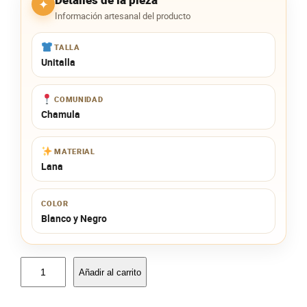
✦
Información artesanal del producto
TALLA
Unitalla
COMUNIDAD
Chamula
MATERIAL
Lana
COLOR
Blanco y Negro
M
Añadir al carrito
o
n