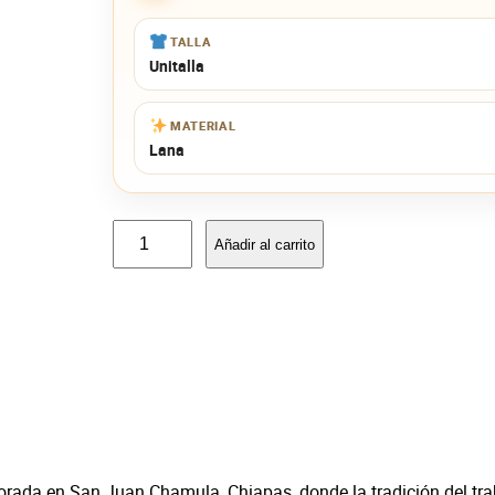
TALLA
Unitalla
MATERIAL
Lana
M
Añadir al carrito
o
n
e
d
e
r
o
d
e
borada en San Juan Chamula, Chiapas, donde la tradición del tr