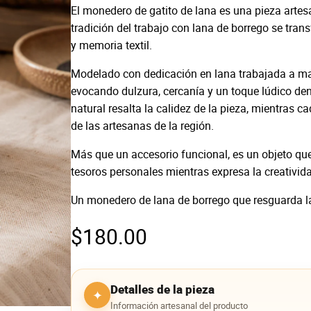
El monedero de gatito de lana es una pieza arte
tradición del trabajo con lana de borrego se tra
y memoria textil.
Modelado con dedicación en lana trabajada a ma
evocando dulzura, cercanía y un toque lúdico dent
natural resalta la calidez de la pieza, mientras c
de las artesanas de la región.
Más que un accesorio funcional, es un objeto qu
tesoros personales mientras expresa la creativida
Un monedero de lana de borrego que resguarda la 
$
180.00
Detalles de la pieza
✦
Información artesanal del producto