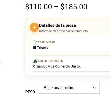
P
$
110.00
–
$
185.00
r
Detalles de la pieza
✦
i
Información artesanal del producto
c
COMUNIDAD
El Triunfo
e
CERTIFICACIONES
r
Orgánico y de Comercio Justo.
a
n
PESO
g