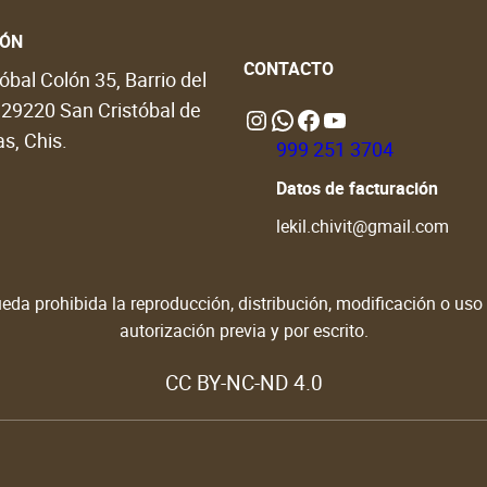
5
IÓN
CONTACTO
.
óbal Colón 35, Barrio del
, 29220 San Cristóbal de
Instagram
WhatsApp
https://www.facebook.com/people/Lekil-Chivit/61579066376698/?locale=en_GB#
https://www.youtube.com/@LekilChivit
0
s, Chis.
999 251 3704
0
Datos de facturación
lekil.chivit@gmail.com
da prohibida la reproducción, distribución, modificación o uso d
autorización previa y por escrito.
CC BY-NC-ND 4.0