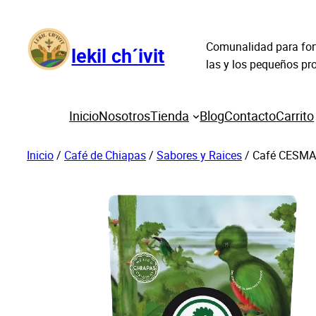
Saltar
al
Comunalidad para fort
contenido
lekil ch´ivit
las y los pequeños p
Inicio
Nosotros
Tienda
Blog
Contacto
Carrito
Inicio
/
Café de Chiapas
/
Sabores y Raices
/ Café CESMAC