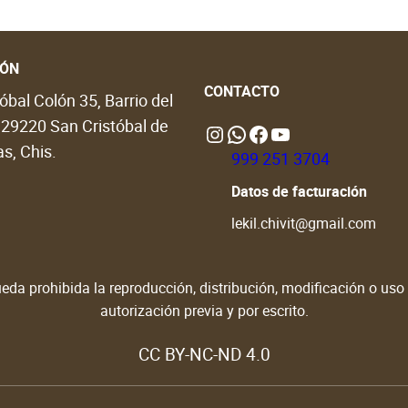
IÓN
CONTACTO
óbal Colón 35, Barrio del
, 29220 San Cristóbal de
Instagram
WhatsApp
https://www.facebook.com/people/Lekil-Chivit/61579066376698/?locale=en_GB#
https://www.youtube.com/@LekilChivit
s, Chis.
999 251 3704
Datos de facturación
lekil.chivit@gmail.com
da prohibida la reproducción, distribución, modificación o uso d
autorización previa y por escrito.
CC BY-NC-ND 4.0