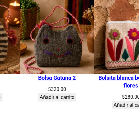
t
i
d
a
d
Bolsa Gatuna 2
Bolsita blanca 
flores
$
320.00
$
280.0
o
Añadir al carrito
Añadir al ca