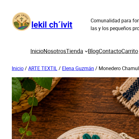
Saltar
al
Comunalidad para fort
contenido
lekil ch´ivit
las y los pequeños p
Inicio
Nosotros
Tienda
Blog
Contacto
Carrito
Inicio
/
ARTE TEXTIL
/
Elena Guzmán
/ Monedero Chamul