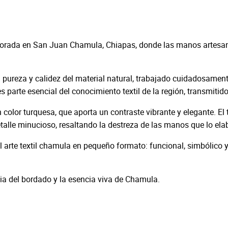
r
o
C
h
borada en San Juan Chamula, Chiapas, donde las manos artesan
a
m
u
pureza y calidez del material natural, trabajado cuidadosament
l
 parte esencial del conocimiento textil de la región, transmiti
a
color turquesa, que aporta un contraste vibrante y elegante. El 
d
lle minucioso, resaltando la destreza de las manos que lo ela
e
l
arte textil chamula en pequeño formato: funcional, simbólico y
a
n
a del bordado y la esencia viva de Chamula.
a
c
a
n