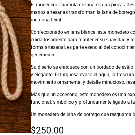
El monedero Chamula de lana es una pieza artes
manos artesanas transforman la lana de borrego 
memoria textil.
Confeccionado en lana blanca, este monedero cons
cuidadosamente para mantener su suavidad y resi
forma artesanal, es parte esencial del conocimien
generación.
Su diseño se enriquece con un bordado de estilo 
y elegante. El turquesa evoca el agua, la frescur
movimiento ornamental y detalle minucioso, resa
Más que un accesorio, este monedero es una expr
funcional, simbólico y profundamente ligado a la
Un monedero de lana de borrego que resguarda la
$
250.00