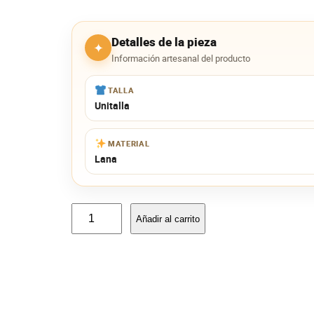
Detalles de la pieza
✦
Información artesanal del producto
TALLA
Unitalla
MATERIAL
Lana
M
Añadir al carrito
o
n
e
d
e