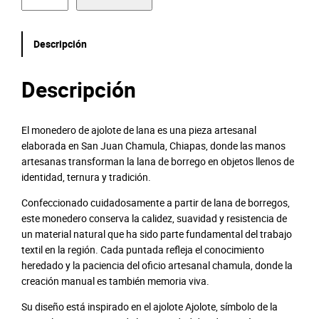
o
n
e
Descripción
d
e
r
Descripción
o
A
j
El monedero de ajolote de lana es una pieza artesanal
o
elaborada en San Juan Chamula, Chiapas, donde las manos
l
artesanas transforman la lana de borrego en objetos llenos de
o
identidad, ternura y tradición.
t
Confeccionado cuidadosamente a partir de lana de borregos,
e
este monedero conserva la calidez, suavidad y resistencia de
c
un material natural que ha sido parte fundamental del trabajo
a
textil en la región. Cada puntada refleja el conocimiento
n
heredado y la paciencia del oficio artesanal chamula, donde la
t
creación manual es también memoria viva.
i
d
Su diseño está inspirado en el ajolote Ajolote, símbolo de la
a