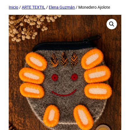
Inicio
/
ARTE TEXTIL
/
Elena Guzmán
/ Monedero Ajolote