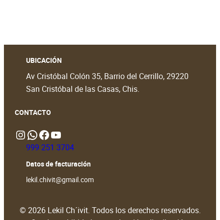
UBICACIÓN
Av Cristóbal Colón 35, Barrio del Cerrillo, 29220
San Cristóbal de las Casas, Chis.
CONTACTO
Instagram
WhatsApp
https://www.facebook.com/people/Lekil-Chivit/61579066376698/?locale=en_GB#
https://www.youtube.com/@LekilChivit
999 251 3704
Datos de facturación
lekil.chivit@gmail.com
© 2026 Lekil Ch´ivit. Todos los derechos reservados.