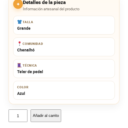
Detalles de la pieza
✦
Información artesanal del producto
TALLA
Grande
COMUNIDAD
Chenalhó
TÉCNICA
Telar de pedal
COLOR
Azul
H
Añadir al carrito
u
i