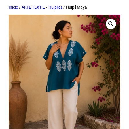
Inicio
/
ARTE TEXTIL
/
Huipiles
/ Huipil Maya