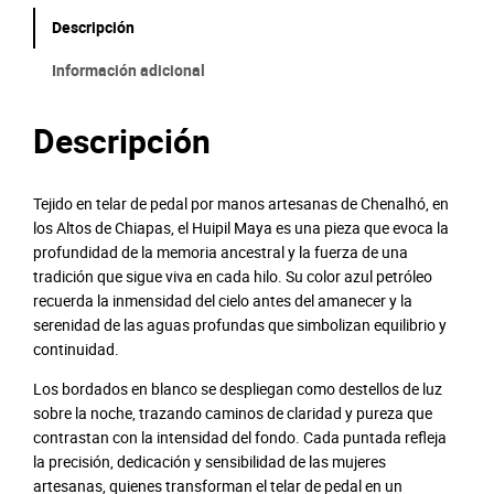
p
Descripción
i
l
Información adicional
M
a
Descripción
y
a
c
Tejido en telar de pedal por manos artesanas de Chenalhó, en
a
los Altos de Chiapas, el Huipil Maya es una pieza que evoca la
n
profundidad de la memoria ancestral y la fuerza de una
t
tradición que sigue viva en cada hilo. Su color azul petróleo
i
recuerda la inmensidad del cielo antes del amanecer y la
d
serenidad de las aguas profundas que simbolizan equilibrio y
a
continuidad.
d
Los bordados en blanco se despliegan como destellos de luz
sobre la noche, trazando caminos de claridad y pureza que
contrastan con la intensidad del fondo. Cada puntada refleja
la precisión, dedicación y sensibilidad de las mujeres
artesanas, quienes transforman el telar de pedal en un