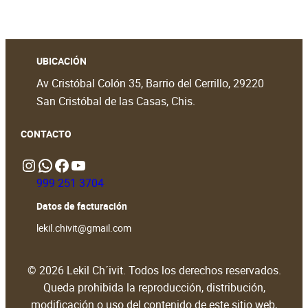
UBICACIÓN
Av Cristóbal Colón 35, Barrio del Cerrillo, 29220
San Cristóbal de las Casas, Chis.
CONTACTO
Instagram
WhatsApp
https://www.facebook.com/people/Lekil-Chivit/61579066376698/?locale=en_GB#
https://www.youtube.com/@LekilChivit
999 251 3704
Datos de facturación
lekil.chivit@gmail.com
© 2026 Lekil Ch´ivit. Todos los derechos reservados.
Queda prohibida la reproducción, distribución,
modificación o uso del contenido de este sitio web,