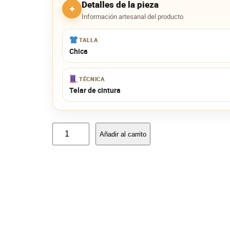
Detalles de la pieza
✦
Información artesanal del producto
TALLA
Chica
TÉCNICA
Telar de cintura
H
Añadir al carrito
u
i
p
i
l
C
a