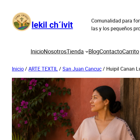
Saltar
al
Comunalidad para fort
contenido
lekil ch´ivit
las y los pequeños p
Inicio
Nosotros
Tienda
Blog
Contacto
Carrito
Inicio
/
ARTE TEXTIL
/
San Juan Cancuc
/ Huipil Canan 