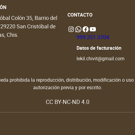
IÓN
CONTACTO
óbal Colón 35, Barrio del
, 29220 San Cristóbal de
Instagram
WhatsApp
https://www.facebook.com/people/Lekil-Chivit/61579066376698/?locale=en_GB#
https://www.youtube.com/@LekilChivit
s, Chis.
999 251 3704
Datos de facturación
lekil.chivit@gmail.com
da prohibida la reproducción, distribución, modificación o uso d
autorización previa y por escrito.
CC BY-NC-ND 4.0