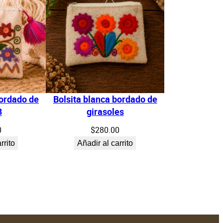
bordado de
Bolsita blanca bordado de
3
girasoles
0
$
280.00
rrito
Añadir al carrito