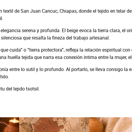
n
a
 textil de San Juan Cancuc, Chiapas, donde el tejido en telar de
n
l.
L
u
egancia serena y profunda. El beige evoca la tierra clara, el ori
m
silenciosa que resalta la fineza del trabajo artesanal.
c
uida” o “tierra protectora”, refleja la relación espiritual con e
a
 huella tejida que narra esa conexión íntima entre la mujer, el te
n
t
 entre lo sutil y lo profundo. Al portarlo, se lleva consigo la es
i
hilo.
d
u del tejido tsotsil.
a
d