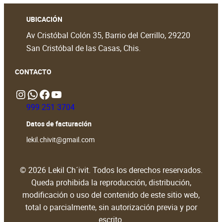
UBICACIÓN
Av Cristóbal Colón 35, Barrio del Cerrillo, 29220
San Cristóbal de las Casas, Chis.
CONTACTO
Instagram
WhatsApp
https://www.facebook.com/people/Lekil-Chivit/61579066376698/?locale=en_GB#
https://www.youtube.com/@LekilChivit
999 251 3704
Datos de facturación
lekil.chivit@gmail.com
© 2026 Lekil Ch´ivit. Todos los derechos reservados.
Queda prohibida la reproducción, distribución,
modificación o uso del contenido de este sitio web,
total o parcialmente, sin autorización previa y por
escrito.