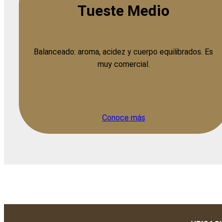
Tueste Medio
Balanceado: aroma, acidez y cuerpo equilibrados. Es
muy comercial.
Conoce más