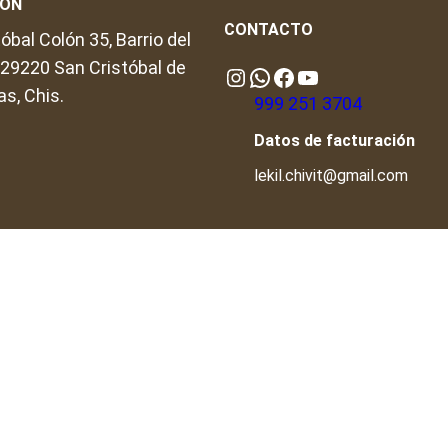
IÓN
CONTACTO
óbal Colón 35, Barrio del
, 29220 San Cristóbal de
Instagram
WhatsApp
https://www.facebook.com/people/Lekil-Chivit/61579066376698/?locale=en_GB#
https://www.youtube.com/@LekilChivit
as, Chis.
999 251 3704
Datos de facturación
lekil.chivit@gmail.com
da prohibida la reproducción, distribución, modificación o uso d
autorización previa y por escrito.
CC BY-NC-ND 4.0