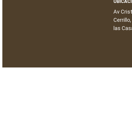
UBICAC
Av Crist
Cerrillo
las Cas
© 2026 Lekil Ch´ivit. Todos los derechos reservados. Que
Privacy
Terminos y condiciones