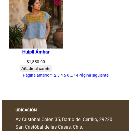
Huipil Ámbar
$
1,850.00
Añadir al carrito
Página anterior
1
2
3
4
5
6
…
14
Página siguiente
UBICACIÓN
Av Cristóbal Colón 35, Barrio del Cerrillo, 29220
San Cristóbal de las Casas, Chis.