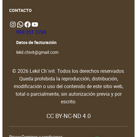
CONTACTO
Instagram
WhatsApp
https://www.facebook.com/people/Lekil-Chivit/61579066376698/?locale=en_GB#
https://www.youtube.com/@LekilChivit
999 251 3704
Datos de facturación
lekil.chivit@gmail.com
© 2026 Lekil Ch´ivit. Todos los derechos reservados.
Queda prohibida la reproducción, distribución,
modificación o uso del contenido de este sitio web,
total o parcialmente, sin autorización previa y por
escrito.
CC BY-NC-ND 4.0
Privacy
Terminos y condiciones