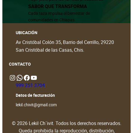
SABOR QUE TRANSFORMA
Cada taza impulsa el bienestar de
comunidades en Chiapas.
UBICACIÓN
Av Cristóbal Colón 35, Barrio del Cerrillo, 29220
San Cristóbal de las Casas, Chis.
CONTACTO
Instagram
WhatsApp
https://www.facebook.com/people/Lekil-Chivit/61579066376698/?locale=en_GB#
https://www.youtube.com/@LekilChivit
999 251 3704
Datos de facturación
lekil.chivit@gmail.com
© 2026 Lekil Ch´ivit. Todos los derechos reservados.
Queda prohibida la reproducción, distribución,