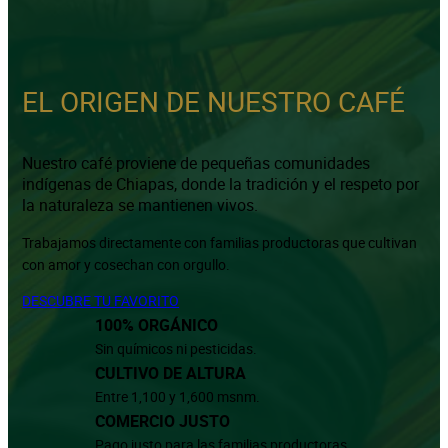
EL ORIGEN DE NUESTRO CAFÉ
Nuestro café proviene de pequeñas comunidades
indígenas de Chiapas, donde la tradición y el respeto por
la naturaleza se mantienen vivos.
Trabajamos directamente con familias productoras que cultivan
con amor y cosechan con orgullo.
DESCUBRE TU FAVORITO
100% ORGÁNICO
Sin químicos ni pesticidas.
CULTIVO DE ALTURA
Entre 1,100 y 1,600 msnm.
COMERCIO JUSTO
Pago justo para las familias productoras.