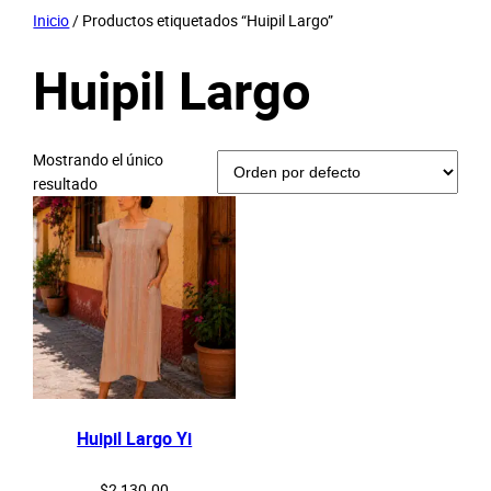
Saltar
Inicio
/ Productos etiquetados “Huipil Largo”
al
Huipil Largo
contenido
Mostrando el único
resultado
Huipil Largo Yi
$
2,130.00