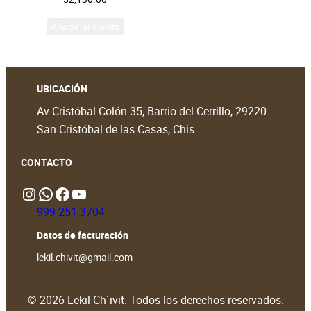
Añadir al carrito
UBICACIÓN
Av Cristóbal Colón 35, Barrio del Cerrillo, 29220
San Cristóbal de las Casas, Chis.
CONTACTO
Instagram
WhatsApp
https://www.facebook.com/people/Lekil-Chivit/61579066376698/?locale=en_GB#
https://www.youtube.com/@LekilChivit
999 251 3704
Datos de facturación
lekil.chivit@gmail.com
© 2026 Lekil Ch´ivit. Todos los derechos reservados.