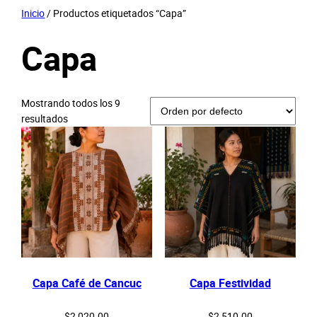
Saltar
Inicio
/ Productos etiquetados “Capa”
al
Capa
contenido
Mostrando todos los 9
resultados
Capa Café de Cancuc
Capa Festividad
$
2,020.00
$
2,510.00