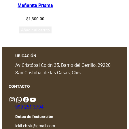
Mañanita Prisma
$
1,300.00
Añadir al carrito
UBICACIÓN
Av Cristóbal Colón 35, Barrio del Cerrillo, 29220
San Cristóbal de las Casas, Chis.
CONTACTO
Instagram
WhatsApp
https://www.facebook.com/people/Lekil-Chivit/61579066376698/?locale=en_GB#
https://www.youtube.com/@LekilChivit
999 251 3704
Datos de facturación
lekil.chivit@gmail.com